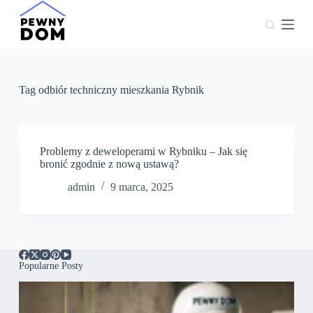
P
r
z
e
j
d
ź
Tag
odbiór techniczny mieszkania Rybnik
d
o
t
r
e
Problemy z deweloperami w Rybniku – Jak się
ś
bronić zgodnie z nową ustawą?
c
admin
9 marca, 2025
i
Popularne Posty