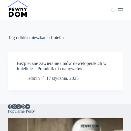
P
r
z
e
j
d
ź
Tag
odbiór mieszkania Imielin
d
o
t
r
e
Bezpieczne zawieranie umów deweloperskich w
ś
Imielinie – Poradnik dla nabywców
c
admin
17 stycznia, 2025
i
Popularne Posty