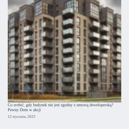
Co zrobić, gdy budynek nie jest zgodny z umową deweloperską?
Pewny Dom w akcji
12 stycznia, 2025