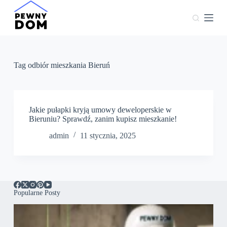
P
r
z
e
j
d
ź
Tag
odbiór mieszkania Bieruń
d
o
t
r
e
Jakie pułapki kryją umowy deweloperskie w
ś
Bieruniu? Sprawdź, zanim kupisz mieszkanie!
c
admin
11 stycznia, 2025
i
Popularne Posty