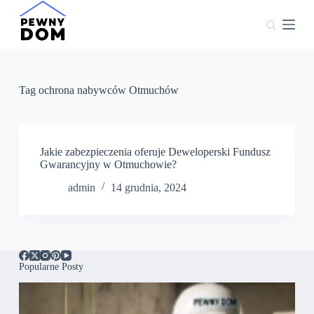
P
r
z
e
j
d
ź
Tag
ochrona nabywców Otmuchów
d
o
t
r
e
Jakie zabezpieczenia oferuje Deweloperski Fundusz
ś
Gwarancyjny w Otmuchowie?
c
admin
14 grudnia, 2024
i
Popularne Posty