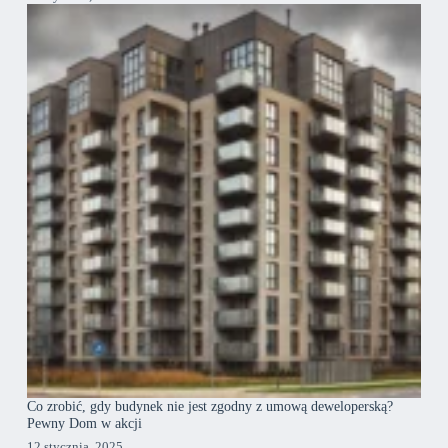
Co zrobić, gdy budynek nie jest zgodny z umową deweloperską?
Pewny Dom w akcji
12 stycznia, 2025