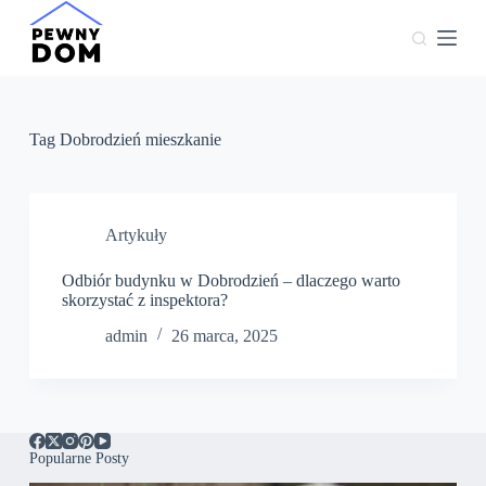
P
r
z
e
j
d
ź
Tag
Dobrodzień mieszkanie
d
o
t
r
e
Artykuły
ś
c
Odbiór budynku w Dobrodzień – dlaczego warto
i
skorzystać z inspektora?
admin
26 marca, 2025
Popularne Posty