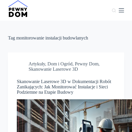
P
r
z
e
j
d
ź
Tag
monitorowanie instalacji budowlanych
d
o
t
r
e
Artykuły
,
Dom i Ogród
,
Pewny Dom
,
ś
Skanowanie Laserowe 3D
c
i
Skanowanie Laserowe 3D w Dokumentacji Robót
Zanikających: Jak Monitorować Instalacje i Sieci
Podziemne na Etapie Budowy