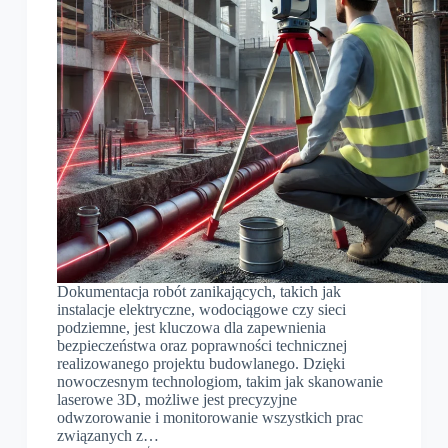
Dokumentacja robót zanikających, takich jak
instalacje elektryczne, wodociągowe czy sieci
podziemne, jest kluczowa dla zapewnienia
bezpieczeństwa oraz poprawności technicznej
realizowanego projektu budowlanego. Dzięki
nowoczesnym technologiom, takim jak skanowanie
laserowe 3D, możliwe jest precyzyjne
odwzorowanie i monitorowanie wszystkich prac
związanych z…