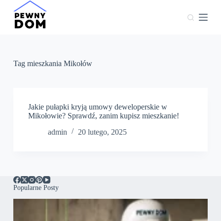
P
r
z
e
j
d
ź
Tag
mieszkania Mikołów
d
o
t
r
e
Jakie pułapki kryją umowy deweloperskie w
ś
Mikołowie? Sprawdź, zanim kupisz mieszkanie!
c
admin
20 lutego, 2025
i
Popularne Posty