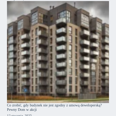
Co zrobić, gdy budynek nie jest zgodny z umową deweloperską?
Pewny Dom w akcji
12 stycznia, 2025