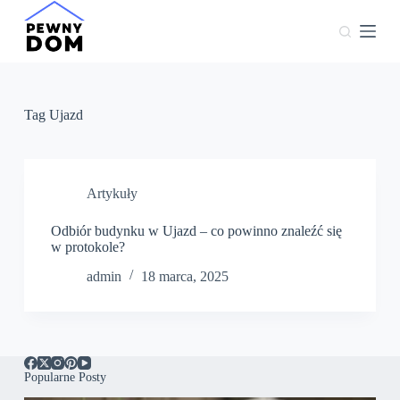
P
r
z
e
j
d
ź
Tag
Ujazd
d
o
t
r
e
Artykuły
ś
c
Odbiór budynku w Ujazd – co powinno znaleźć się
i
w protokole?
admin
18 marca, 2025
Popularne Posty