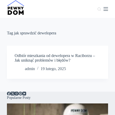
P
r
z
e
j
d
ź
Tag
jak sprawdzić dewelopera
d
o
t
r
e
Odbiór mieszkania od dewelopera w Raciborzu –
ś
Jak uniknąć problemów i błędów?
c
admin
19 lutego, 2025
i
Popularne Posty