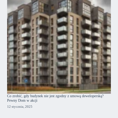
Co zrobić, gdy budynek nie jest zgodny z umową deweloperską?
Pewny Dom w akcji
12 stycznia, 2025