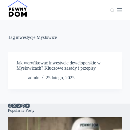
P
r
z
e
j
d
ź
Tag
inwestycje Mysłowice
d
o
t
r
e
Jak weryfikować inwestycje deweloperskie w
ś
Mysłowicach? Kluczowe zasady i przepisy
c
admin
25 lutego, 2025
i
Popularne Posty