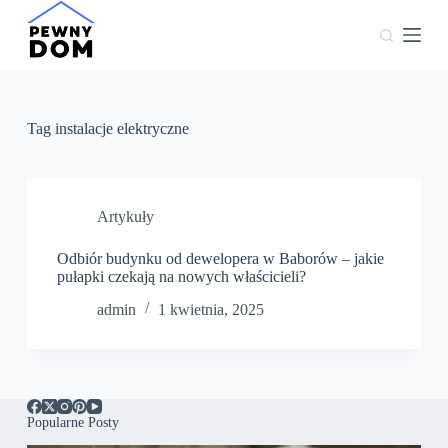
P
r
z
e
j
d
ź
Tag
instalacje elektryczne
d
o
t
r
e
Artykuły
ś
c
Odbiór budynku od dewelopera w Baborów – jakie
i
pułapki czekają na nowych właścicieli?
admin
1 kwietnia, 2025
Popularne Posty