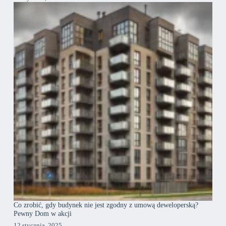
Co zrobić, gdy budynek nie jest zgodny z umową deweloperską?
Pewny Dom w akcji
12 stycznia, 2025