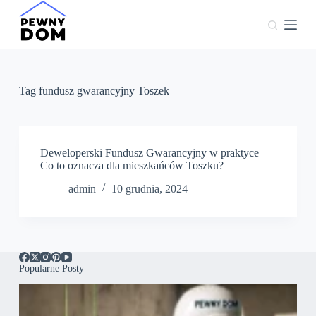
P
r
z
e
j
d
ź
Tag
fundusz gwarancyjny Toszek
d
o
t
r
e
Deweloperski Fundusz Gwarancyjny w praktyce –
ś
Co to oznacza dla mieszkańców Toszku?
c
admin
10 grudnia, 2024
i
Popularne Posty