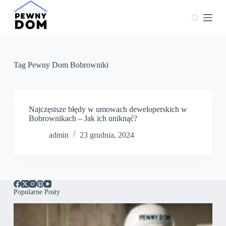
P
r
z
e
j
d
ź
Tag
Pewny Dom Bobrowniki
d
o
t
r
e
Najczęstsze błędy w umowach deweloperskich w
ś
Bobrownikach – Jak ich uniknąć?
c
admin
23 grudnia, 2024
i
Popularne Posty