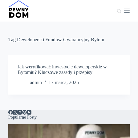
P
r
z
e
j
d
ź
Tag
Deweloperski Fundusz Gwarancyjny Bytom
d
o
t
r
e
Jak weryfikować inwestycje deweloperskie w
ś
Bytomiu? Kluczowe zasady i przepisy
c
admin
17 marca, 2025
i
Popularne Posty