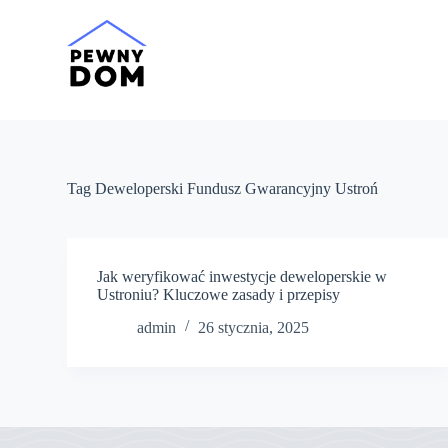
P
r
z
e
j
d
ź
d
o
t
Tag
Deweloperski Fundusz Gwarancyjny Ustroń
r
e
ś
c
i
Jak weryfikować inwestycje deweloperskie w
Ustroniu? Kluczowe zasady i przepisy
admin
26 stycznia, 2025