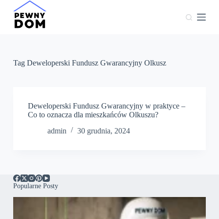
P
r
z
e
j
d
ź
Tag
Deweloperski Fundusz Gwarancyjny Olkusz
d
o
t
r
e
Deweloperski Fundusz Gwarancyjny w praktyce –
ś
Co to oznacza dla mieszkańców Olkuszu?
c
admin
30 grudnia, 2024
i
Popularne Posty