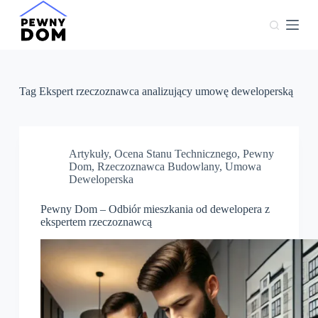
P
r
z
e
j
d
ź
Tag
Ekspert rzeczoznawca analizujący umowę deweloperską
d
o
t
r
e
Artykuły
,
Ocena Stanu Technicznego
,
Pewny
ś
Dom
,
Rzeczoznawca Budowlany
,
Umowa
c
Deweloperska
i
Pewny Dom – Odbiór mieszkania od dewelopera z
ekspertem rzeczoznawcą