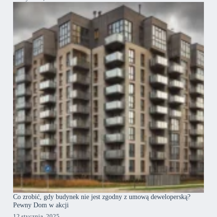
Co zrobić, gdy budynek nie jest zgodny z umową deweloperską?
Pewny Dom w akcji
12 stycznia, 2025