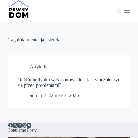
P
r
z
e
j
d
ź
Tag
dokumentacja usterek
d
o
t
r
e
Artykuły
ś
c
Odbiór budynku w Kolonowskie – jak zabezpieczyć
i
się przed problemami?
admin
22 marca, 2025
Popularne Posty