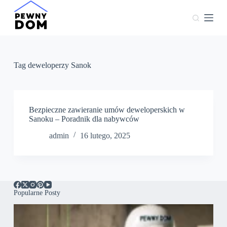
P
r
z
e
j
d
ź
Tag
deweloperzy Sanok
d
o
t
r
e
Bezpieczne zawieranie umów deweloperskich w
ś
Sanoku – Poradnik dla nabywców
c
admin
16 lutego, 2025
i
Popularne Posty