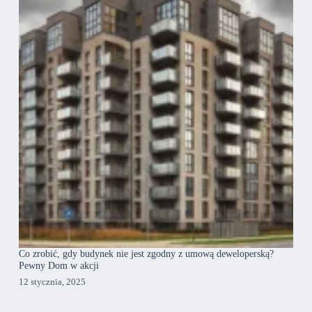
Co zrobić, gdy budynek nie jest zgodny z umową deweloperską?
Pewny Dom w akcji
12 stycznia, 2025