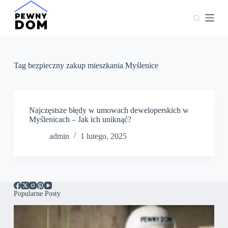
P
r
z
e
j
d
ź
Tag
bezpieczny zakup mieszkania Myślenice
d
o
t
r
e
Najczęstsze błędy w umowach deweloperskich w
ś
Myślenicach – Jak ich uniknąć?
c
admin
1 lutego, 2025
i
Popularne Posty