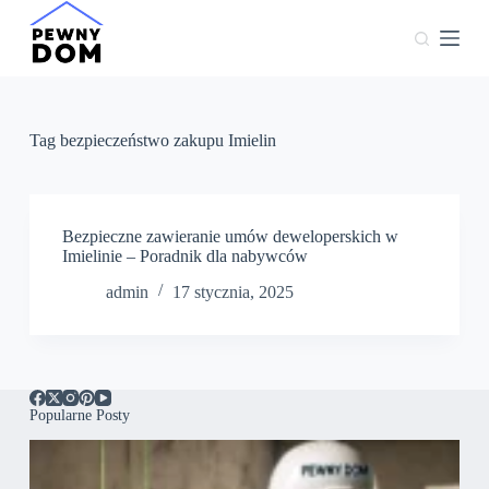
P
r
z
e
j
d
ź
Tag
bezpieczeństwo zakupu Imielin
d
o
t
r
e
Bezpieczne zawieranie umów deweloperskich w
ś
Imielinie – Poradnik dla nabywców
c
admin
17 stycznia, 2025
i
Popularne Posty