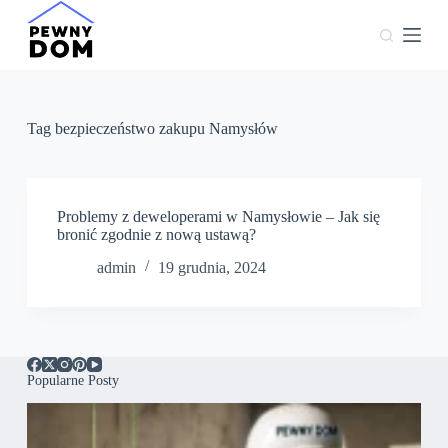
P
r
z
e
j
d
ź
Tag
bezpieczeństwo zakupu Namysłów
d
o
t
r
e
Problemy z deweloperami w Namysłowie – Jak się
ś
bronić zgodnie z nową ustawą?
c
admin
19 grudnia, 2024
i
Popularne Posty