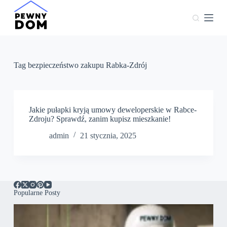
P
r
z
e
j
d
ź
Tag
bezpieczeństwo zakupu Rabka-Zdrój
d
o
t
r
e
Jakie pułapki kryją umowy deweloperskie w Rabce-
ś
Zdroju? Sprawdź, zanim kupisz mieszkanie!
c
admin
21 stycznia, 2025
i
Popularne Posty