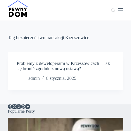
P
r
z
e
j
d
ź
Tag
bezpieczeństwo transakcji Krzeszowice
d
o
t
r
e
Problemy z deweloperami w Krzeszowicach – Jak
ś
się bronić zgodnie z nową ustawą?
c
admin
8 stycznia, 2025
i
Popularne Posty