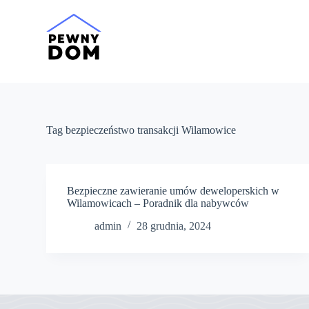
P
r
z
e
j
d
ź
d
o
t
Tag
bezpieczeństwo transakcji Wilamowice
r
e
ś
c
i
Bezpieczne zawieranie umów deweloperskich w
Wilamowicach – Poradnik dla nabywców
admin
28 grudnia, 2024