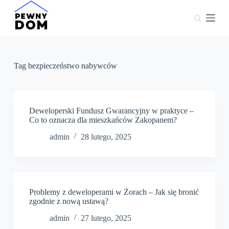
P
r
z
e
j
d
ź
Tag
bezpieczeństwo nabywców
d
o
t
r
e
Deweloperski Fundusz Gwarancyjny w praktyce –
ś
Co to oznacza dla mieszkańców Zakopanem?
c
admin
28 lutego, 2025
i
Problemy z deweloperami w Żorach – Jak się bronić
zgodnie z nową ustawą?
admin
27 lutego, 2025