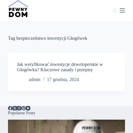
P
r
z
e
j
d
ź
Tag
bezpieczeństwo inwestycji Głogówek
d
o
t
r
e
Jak weryfikować inwestycje deweloperskie w
ś
Głogówku? Kluczowe zasady i przepisy
c
admin
17 grudnia, 2024
i
Popularne Posty