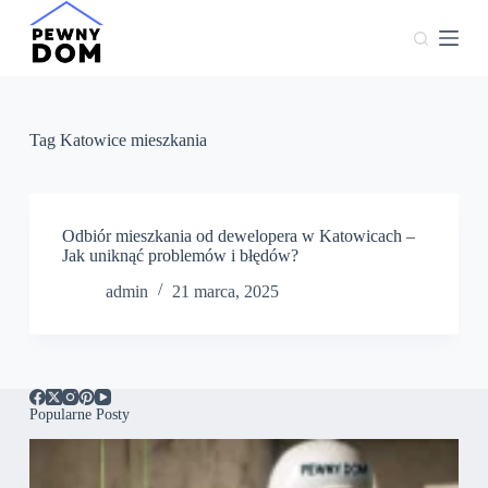
P
r
z
e
j
d
ź
Tag
Katowice mieszkania
d
o
t
r
e
Odbiór mieszkania od dewelopera w Katowicach –
ś
Jak uniknąć problemów i błędów?
c
admin
21 marca, 2025
i
Popularne Posty