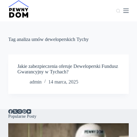
P
r
z
e
j
d
ź
Tag
analiza umów deweloperskich Tychy
d
o
t
r
e
Jakie zabezpieczenia oferuje Deweloperski Fundusz
ś
Gwarancyjny w Tychach?
c
admin
14 marca, 2025
i
Popularne Posty