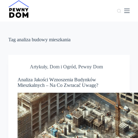
P
r
z
e
j
d
ź
Tag
analiza budowy mieszkania
d
o
t
r
e
Artykuły
,
Dom i Ogród
,
Pewny Dom
ś
c
Analiza Jakości Wznoszenia Budynków
i
Mieszkalnych – Na Co Zwracać Uwagę?