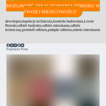
MOŻLIWOŚĆ ZREALIZOWANIA ODBIORU W
TWOJEJ MIEJSCOWOŚCI!
deweloper
,
inspekcja techniczna
,
kontrola budowlana
,
Lewin
Brzeski
,
odbiór budynku
,
odbiór mieszkania
,
odbiór
techniczny
,
protokół odbioru
,
pułapki odbioru
,
usterki mieszkania
Popularne Posty