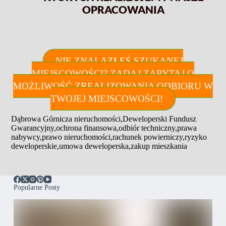
OPRACOWANIA
NIE ZNALAZŁEŚ SZUKANEJ
MIEJSCOWOŚCI? ZADAJ ZAPYTAJ O
MOŻLIWOŚĆ ZREALIZOWANIA ODBIORU W
TWOJEJ MIEJSCOWOŚCI!
Dąbrowa Górnicza nieruchomości
,
Deweloperski Fundusz
Gwarancyjny
,
ochrona finansowa
,
odbiór techniczny
,
prawa
nabywcy
,
prawo nieruchomości
,
rachunek powierniczy
,
ryzyko
deweloperskie
,
umowa deweloperska
,
zakup mieszkania
Popularne Posty